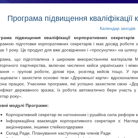
Програма підвищення кваліфікації 
Календар заходів
грама підвищення кваліфікації корпоративних секретарів
рамою підготовки корпоративних секретарів і має досвід роботи 
ше 1 року. Це продукт для вже досвідчених і «просунутих» на шлях
рама, що підготовлена з широким використанням матеріалів Мі
торічного партнерства, включає численні кейси українських і мі
ання – групові роботи, ділові ігри, розгляд кейсів тощо. У 
ацювати і захистити основні тези «Дорожньої карти» вдосконаленн
вона працює. Учасники програми, які успішно захистили свою «До
ифікат державного зразка; їх робота автоматично бере участь у
етар року».
овні модулі Програми:
Корпоративний секретар як натхненник і рушійна сила реформ к
Інформаційна взаємодія корпоративного секретаря з: Нагл
акціонерами, іншими стейкхолдерами
Склад Ради. Планування наступництва членів Ради