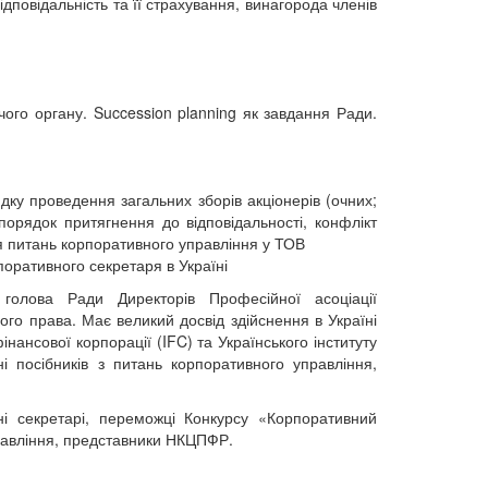
ідповідальність та її страхування, винагорода членів
чого органу. Succession planning як завдання Ради.
ку проведення загальних зборів акціонерів (очних;
порядок притягнення до відповідальності, конфлікт
ня питань корпоративного управління у ТОВ
поративного секретаря в Україні
 голова Ради Директорів Професійної асоціації
ого права. Має великий досвід здійснення в Україні
нансової корпорації (IFC) та Українського інституту
і посібників з питань корпоративного управління,
ні секретарі, переможці Конкурсу «Корпоративний
правління, представники НКЦПФР.