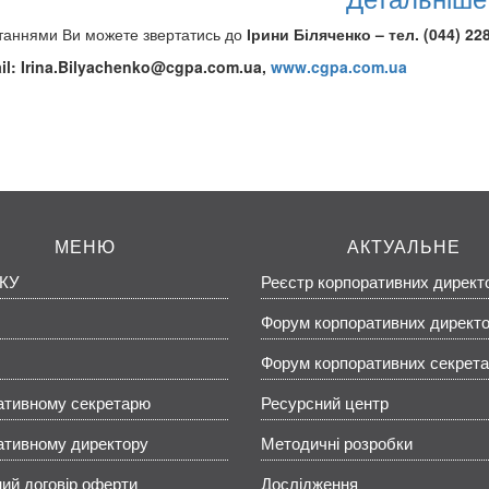
таннями Ви можете звертатись до
Ірини Біляченко
– тел. (044) 22
il:
Irina.Bilyachenko@cgpa.com.ua
,
www.cgpa.com.ua
МЕНЮ
АКТУАЛЬНЕ
КУ
Реєстр корпоративних директ
Форум корпоративних директо
Форум корпоративних секрета
ативному секретарю
Ресурсний центр
ативному директору
Методичні розробки
ий договір оферти
Дослідження