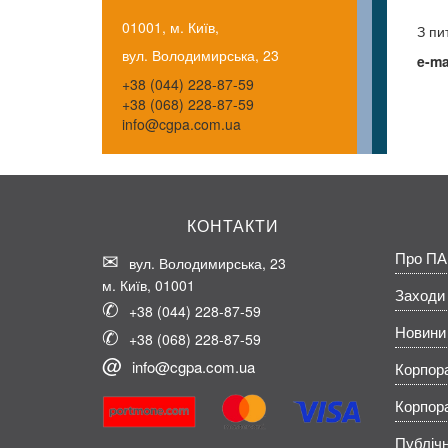
01001, м. Київ,
З пи
вул. Володимирська, 23
e-ma
+38 (044) 228-87-59
+38 (068) 228-87-59
info@cgpa.com.ua
КОНТАКТИ
Про ПА
вул. Володимирська, 23
м. Київ, 01001
Заходи
+38 (044) 228-87-59
Новини
+38 (068) 228-87-59
info@cgpa.com.ua
Корпор
Корпор
Публічн