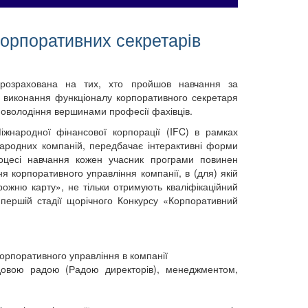
корпоративних секретарів
розрахована на тих, хто пройшов навчання за
з виконання функціоналу корпоративного секретаря
у оволодіння вершинами професії фахівців.
жнародної фінансової корпорації (IFC) в рамках
жнародних компаній, передбачає інтерактивні форми
процесі навчання кожен учасник програми повинен
я корпоративного управління компанії, в (для) якій
рожню карту», не тільки отримують кваліфікаційний
 першій стадії щорічного Конкурсу «Корпоративний
орпоративного управління в компанії
ядовою радою (Радою директорів), менеджментом,