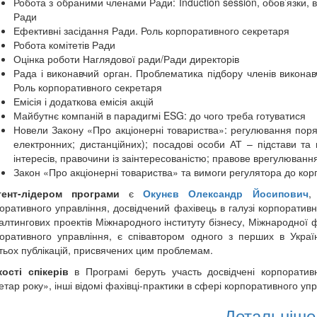
Робота з обраними членами Ради: Induction session, обов’язки, в
Ради
Ефективні засідання Ради. Роль корпоративного секретаря
Робота комітетів Ради
Оцінка роботи Наглядової ради/Ради директорів
Рада і виконавчий орган. Проблематика підбору членів виконав
Роль корпоративного секретаря
Емісія і додаткова емісія акцій
Майбутнє компаній в парадигмі ESG: до чого треба готуватися
Новели Закону «Про акціонерні товариства»: регулювання поряд
електронних; дистанційних); посадові особи АТ – підстави та 
інтересів, правочини із заінтересованістю; правове врегулюван
Закон «Про акціонерні товариства» та вимоги регулятора до кор
тент-лідером програми
є
Окунєв Олександр Йосипович
,
оративного управління, досвідчений фахівець в галузі корпоративн
алтингових проектів Міжнародного інституту бізнесу, Міжнародної фі
оративного управління, є співавтором одного з перших в Україн
тьох публікацій, присвячених цим проблемам.
ості спікерів
в Програмі беруть участь досвідчені корпоратив
етар року», інші відомі фахівці-практики в сфері корпоративного у
Детальніше