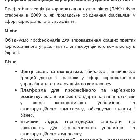
Професійна асоціація корпоративного управління (ПАКУ) була
створена в 2009 р. як громадське об’єднання фахівцями у
сфері корпоративного управління.
Місія:
Об’єднуємо професіоналів для впровадження кращих практик
корпоративного управління та антикорупційного комплаєнсу в
Україні.
Візія:
Центр знань та експертизи:
збираємо і поширюємо
кращий досвід і практики у сфері корпоративного
управління та антикорупційного комплаєнсу.
Платформа для професійного та кар’єрного
розвитку:
встановлюємо стандарти навчання фахівців
у сфері корпоративного управління та
антикорупційного комплаєнсу, об’єднуємо таланти і
бізнес.
Етичний лідер:
впроваджуємо стандарти, що
визначають дух корпоративного управління та
антикорупційного комплаєнсу.
Осередок міжнародної взаємодії:
допомагаємо