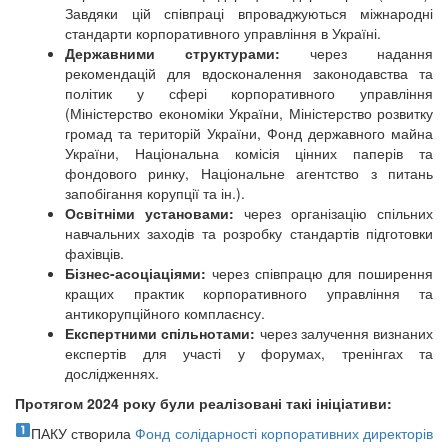
Завдяки цій співпраці впроваджуються міжнародні
стандарти корпоративного управління в Україні.
Державними структурами:
через
надання
рекомендацій для вдосконалення законодавства та
політик у сфері корпоративного управління
(Міністерство економіки України, Міністерство розвитку
громад та територій України, Фонд державного майна
України, Національна комісія цінних паперів та
фондового ринку, Національне агентство з питань
запобігання корупції та ін.).
Освітніми установами:
через
організацію спільних
навчальних заходів та розробку стандартів підготовки
фахівців.
Бізнес-асоціаціями:
через співпрацю
для поширення
кращих практик корпоративного управління та
антикорупційного комплаєнсу.
Експертними спільнотами:
через
залучення визнаних
експертів для участі у форумах, тренінгах та
дослідженнях.
Протягом 2024 року були реалізовані такі ініціативи:
ПАКУ створила
Фонд солідарності корпоративних директорів