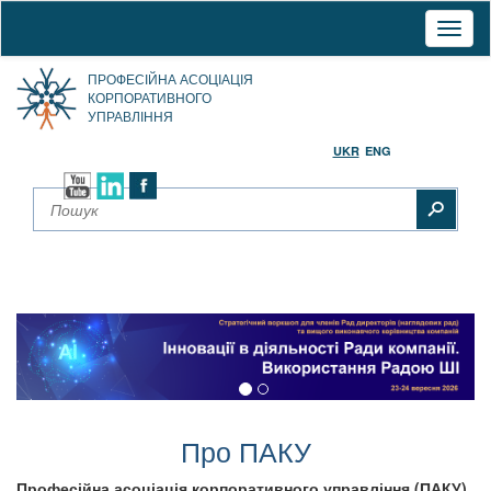
Toggl
naviga
ПРОФЕСІЙНА АСОЦІАЦІЯ
КОРПОРАТИВНОГО
УПРАВЛІННЯ
UKR
ENG
Про ПАКУ
Професійна асоціація корпоративного управління (ПАКУ)