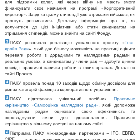
для підтримки колег, які через війну не мають змоги
фінансувати своє навчання на програмі «Корпоративний
директор». Завдяки цьому стипендії уже отримали військові, які
прагнуть розвиватися. Детальну інформацію про те, як
долучитися до цієї ініціативи або стати кандидатом на
отримання стипендії, можна знайти на сайті Фонду.
ПАКУ розпочала реалізацію унікального проєкту «
Тест-
драйв Ради
», який дає бізнесу можливість на практиці оцінити
переваги роботи з дорадчими та наглядовими радами в
реальних умовах, а кандидатам у члени рад — здобути цінний
досвід і практичні навички роботи в таких органах. Деталі на
сайті Проєкту.
ПАКУ провела понад 10 заходів щодо обміну досвідом для
різних категорій фахівців з корпоративного управління.
ПАКУ підготувала унікальний посібник
Практичне
керівництво «Самооцінка наглядової ради»
, який допоможе
наглядовим радам оцінювати свою ефективність та
впроваджувати зміни для вдосконалення. Практичне
керівництво у вільному доступі на нашому сайті.
Підтримка ПАКУ міжнародними партнерами – IFC, EBRD,
CIPE – надала можливість імплементувати кращі практики