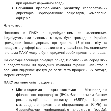
при органах державної влади
Сприяння професійного розвитку
корпоративних
директорів, корпоративних секретарів, комплаєнс-
офіцерів
Членство:
Членство в ПАКУ є індивідуальним та колективним.
Індивідуальними членами можуть бути громадяни України,
громадяни інших держав, що досягли 18-річного віку та
працюють у сфері корпоративного управління. Колективними
членами ПАКУ можуть бути юридичні особи приватного права.
На сьогодні асоціація об’єднує понад 195 учасників, серед яких
є представники 90 провідних компаній України. Членство в
асоціації відкриває доступ до освітніх та професійних заходів,
мережі експертів.
ПАКУ активно співпрацює з:
Міжнародними організаціями:
Міжнародною
фінансовою корпорацією (IFC), Європейським банком
реконструкції та розвитку (ЄБРР), Центром
міжнародного приватного підприємництва (CIPE) та
Європейською конфедерацією директорів (ecoDa).