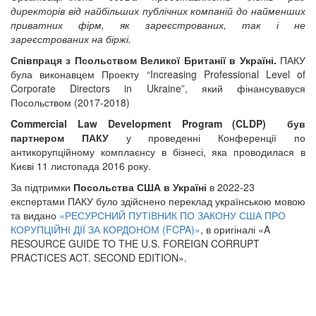
директорів від найбільших публічних компаній до найменших
приватних фірм, як зареєстрованих, так і не
зареєстрованих на біржі.
Співпраця з Псольством Великої Британії в Україні.
ПАКУ
була виконавцем Проекту “Increasing Professional Level of
Corporate Directors in Ukraine”, який фінансувавуся
Посольством (2017-2018)
Commercial Law Development Program (CLDP) був
партнером ПАКУ
у проведенні
Конференції по
антикорупційному комплаєнсу в бізнесі, яка проводилася в
Києві 11 листопада 2016 року.
За підтримки
Посольства США в Україні
в 2022-23
експертами ПАКУ було здійснено переклад українською мовою
та видано
«РЕСУРСНИЙ ПУТІВНИК ПО ЗАКОНУ США ПРО
КОРУПЦІЙНІ ДІЇ ЗА КОРДОНОМ (FCPA)»
, в оригіналі «A
RESOURCE GUIDE TO THE U.S. FOREIGN CORRUPT
PRACTICES ACT. SECOND EDITION».