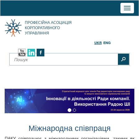
Toggl
naviga
ПРОФЕСІЙНА АСОЦІАЦІЯ
КОРПОРАТИВНОГО
УПРАВЛІННЯ
UKR
ENG
Міжнародна співпраця
ПАКУ співпрацює з міжнародними організаціями, такими як