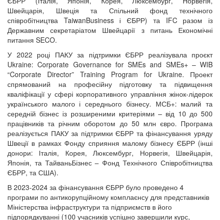
ЄБРР (Італія, Японія, Корея, Люксембург, Норвегія,
Швейцарія, Швеція та Спільний фонд технічного
співробітництва TaiwanBusiness і ЄБРР) та IFC разом із
Державним секретаріатом Швейцарії з питань Економічні
питання SECO.
У 2022 році ПАКУ за підтримки ЄБРР реалізувала проєкт
Ukraine: Corporate Governance for SMEs and SMEs+ – WIB
“Corporate Director” Training Program for Ukraine. Проект
спрямований на професійну підготовку та підвищення
кваліфікації у сфері корпоративного управління жінок-лідерок
українського малого і середнього бізнесу. МСБ+: малий та
середній бізнес із розширеними критеріями – від 10 до 500
працівників та річним оборотом до 50 млн євро. Програма
реалізується ПАКУ за підтримки ЄБРР та фінансування уряду
Швеції в рамках Фонду сприяння малому бізнесу ЄБРР (інші
донори: Італія, Корея, Люксембург, Норвегія, Швейцарія,
Японія, та ТайваньБізнес – Фонд Технічного Співробітництва
ЄБРР, та США).
В 2023-2024 за фінансування ЄБРР було проведено 4
програми по антикорупційному комплаєнсу для представників
Міністерства інфраструктури та підприємств в його
підпорядкуванні (100 учасників успішно завершили курс,