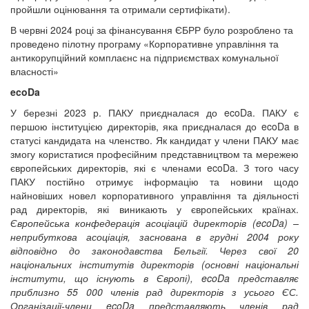
пройшли оцінювання та отримали сертифікати).
В червні 2024 році за фінансування ЄБРР було розроблено та
проведено пілотну програму «Корпоративне управління та
антикорупційний комплаєнс на підприємствах комунальної
власності»
ecoDa
У березні 2023 р. ПАКУ приєдналася до ecoDa.
ПАКУ є
першою інституцією директорів, яка приєдналася до ecoDa в
статусі кандидата на членство. Як кандидат у члени ПАКУ має
змогу користатися професійним представництвом та мережею
європейських директорів, які є членами ecoDa.
З того часу
ПАКУ постійно отримує інформацію та новини щодо
найновіших новел корпоративного управління та діяльності
рад директорів, які виникають у європейських країнах.
Європейська конфедерація асоціацій директорів (ecoDa) –
неприбуткова асоціація, заснована в грудні 2004 року
відповідно до законодавства Бельгії. Через свої 20
національних інститутів директорів (основні національні
інститути, що існують в Європі), ecoDa представляє
приблизно 55 000 членів рад директорів з усього ЄС.
Організації-члени ecoDa представляють членів рад