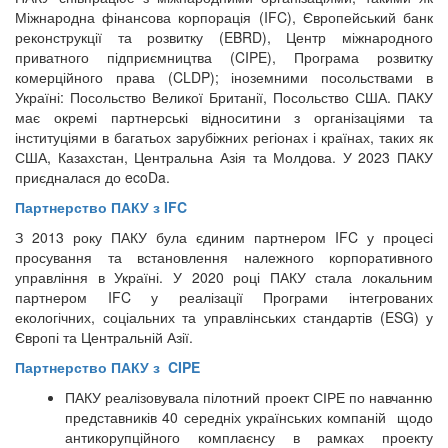
Міжнародна фінансова корпорація (IFC), Європейський банк
реконструкції та розвитку (EBRD), Центр міжнародного
приватного підприємництва (CIPE), Програма розвитку
комерційного права (CLDP); іноземними посольствами в
Україні: Посольство Великої Британії, Посольство США. ПАКУ
має окремі партнерські відноситини з організаціями та
інституціями в багатьох зарубіжних регіонах і країнах, таких як
США, Казахстан, Центральна Азія та Молдова. У 2023 ПАКУ
приєдналася до ecoDa.
Партнерство ПАКУ з IFC
З 2013 року ПАКУ була єдиним партнером IFC у процесі
просування та встановлення належного корпоративного
управління в Україні. У 2020 році ПАКУ стала локальним
партнером IFC у реалізації Програми інтегрованих
екологічних, соціальних та управлінських стандартів (ESG) у
Європі та Центральній Азії.
Партнерство ПАКУ з CIPE
ПАКУ реалізовувала пілотний проект СІРЕ по навчанню
представників 40 середніх українських компаній щодо
антикорупційного комплаєнсу в рамках проекту