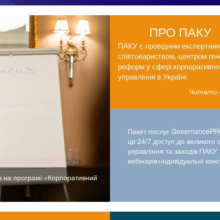
ПРО ПАКУ
ПАКУ є провідним експертни
співтовариством, центром ген
реформ у сфері корпоративно
управління в Україні.
Читати 
Пакет послуг GovernanceP
це 24/7 доступ до великого 
управління та заходів ПАКУ 
вебінарів+індивідуальні конс
в на програмі «Корпоративний