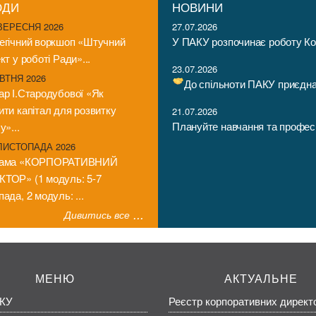
ОДИ
НОВИНИ
 ВЕРЕСНЯ 2026
27.07.2026
егічний воркшоп «Штучний
У ПАКУ розпочинає роботу Ко
кт у роботі Ради»...
23.07.2026
ВТНЯ 2026
До спільноти ПАКУ приєднал
ар І.Стародубової «Як
ити капітал для розвитку
21.07.2026
Плануйте навчання та професій
у»...
 ЛИСТОПАДА 2026
рама «КОРПОРАТИВНИЙ
ТОР» (1 модуль: 5-7
ада, 2 модуль: ...
Дивитись все
МЕНЮ
АКТУАЛЬНЕ
КУ
Реєстр корпоративних директ