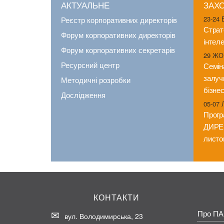
АКТУАЛЬНЕ
ЗАХ
23-24
Реєстр корпоративних директорів
Страт
Форум корпоративних директорів
інтеле
Форум корпоративних секретарів
29 ЖО
Ресурсний центр
Семін
залуч
Методичні розробки
бізнес
Дослідження
05-07
Прог
ДИРЕК
листоп
КОНТАКТИ
Про ПА
вул. Володимирська, 23