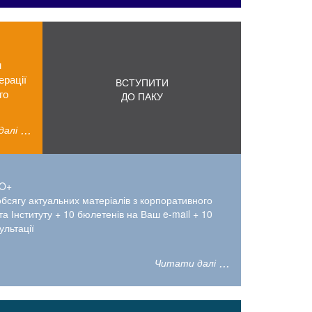
м
ерації
ВСТУПИТИ
го
ДО ПАКУ
далі
RO+
обсягу актуальних матеріалів з корпоративного
та Інституту + 10 бюлетенів на Ваш e-mail + 10
ультації
Читати далі