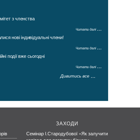
мітет з членства
Читати далі
ися нові індивідуальні члени!
Читати далі
ні події вже сьогодні
Читати далі
Дивитись все
ЗАХОДИ
орів
Семінар І.Стародубової «Як залучити
капітал для розвитку бізнесу»