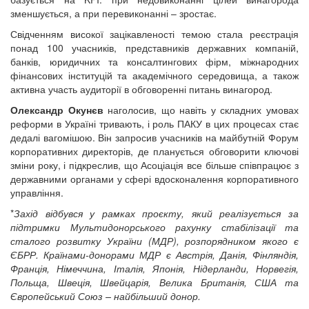
зменшується, а при перевиконанні – зростає.
Свідченням високої зацікавленості темою стала реєстрація
понад 100 учасників, представників державних компаній,
банків, юридичних та консалтингових фірм, міжнародних
фінансових інституцій та академічного середовища, а також
активна участь аудиторії в обговоренні питань винагород.
Олександр Окунєв
наголосив, що навіть у складних умовах
реформи в Україні тривають, і роль ПАКУ в цих процесах стає
дедалі вагомішою. Він запросив учасників на майбутній Форум
корпоративних директорів, де планується обговорити ключові
зміни року, і підкреслив, що Асоціація все більше співпрацює з
державними органами у сфері вдосконалення корпоративного
управління.
*
Захід відбувся у рамках проєкту, який реалізується за
підтримки Мультидонорського рахунку стабілізації та
сталого розвитку України (МДР), розпорядником якого є
ЄБРР. Країнами-донорами МДР є Австрія, Данія, Фінляндія,
Франція, Німеччина, Італія, Японія, Нідерланди, Норвегія,
Польща, Швеція, Швейцарія, Велика Британія, США та
Європейський Союз – найбільший донор.