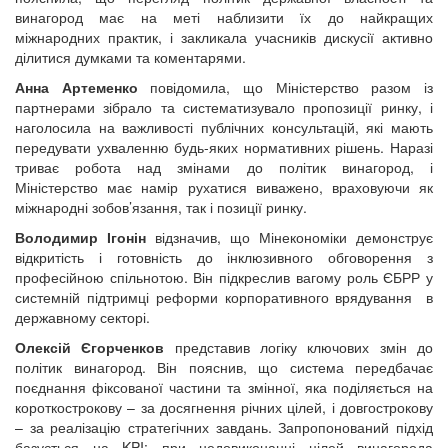
винагород має на меті наблизити їх до найкращих
міжнародних практик, і закликала учасників дискусії активно
ділитися думками та коментарями.
Анна Артеменко
повідомила, що Міністерство разом із
партнерами зібрало та систематизувало пропозиції ринку, і
наголосила на важливості публічних консультацій, які мають
передувати ухваленню будь-яких нормативних рішень. Наразі
триває робота над змінами до політик винагород, і
Міністерство має намір рухатися виважено, враховуючи як
міжнародні зобов’язання, так і позиції ринку.
Володимир Ігонін
відзначив, що Мінекономіки демонструє
відкритість і готовність до інклюзивного обговорення з
професійною спільнотою. Він підкреслив вагому роль ЄБРР у
системній підтримці реформи корпоративного врядування в
державному секторі.
Олексій Єгорченков
представив логіку ключових змін до
політик винагород. Він пояснив, що система передбачає
поєднання фіксованої частини та змінної, яка поділяється на
короткострокову – за досягнення річних цілей, і довгострокову
– за реалізацію стратегічних завдань. Запропонований підхід
базується на KPI: при недовиконанні цілей винагорода