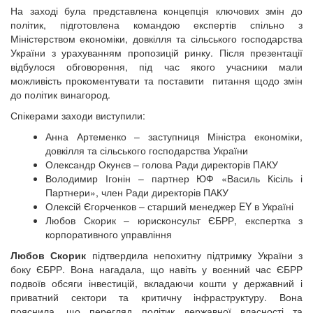
На заході була представлена концепція ключових змін до
політик, підготовлена командою експертів спільно з
Міністерством економіки, довкілля та сільського господарства
України з урахуванням пропозицій ринку. Після презентації
відбулося обговорення, під час якого учасники мали
можливість прокоментувати та поставити питання щодо змін
до політик винагород.
Спікерами заходи виступили:
Анна Артеменко – заступниця Міністра економіки,
довкілля та сільського господарства України
Олександр Окунєв – голова Ради директорів ПАКУ
Володимир Ігонін – партнер ЮФ «Василь Кісіль і
Партнери», член Ради директорів ПАКУ
Олексій Єгорченков – старший менеджер EY в Україні
Любов Скорик – юрисконсульт ЄБРР, експертка з
корпоративного управління
Любов Скорик
підтвердила непохитну підтримку України з
боку ЄБРР. Вона нагадала, що навіть у воєнний час ЄБРР
подвоїв обсяги інвестицій, вкладаючи кошти у державний і
приватний сектори та критичну інфраструктуру. Вона
пояснила, що перегляд політик державної власності та