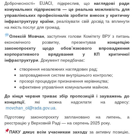
Доброчесності» EUACI, підкреслив, що
наглядові ради
комунальних підприємств — це реальна можливість для
управлінських професіоналів зробити внесок у критичну
інфраструктуру країни
, реалізувати свій досвід та вплинути
на якість послуг для громад.
Олексій Мовчан
, заступник голови Комітету ВРУ з питань
економічного розвитку, презентував
концепцію
законопроєкту щодо обов’язкового впровадження
корпоративного врядування у КП критичної
інфраструктури
. Документ передбачає:
створення незалежних наглядових рад;
запровадження систем внутрішнього контролю;
прозорі процедури призначення керівництва;
ефективне управління комунальним майном.
До кінця червня триває збір пропозицій і зауважень до
концепції
, які можна надсилати на адресу:
movchan_ol@rada.gov.ua
.
Підготовку законопроєкту заплановано на липень, а
реєстрацію у Верховній Раді — на серпень 2025 року.
ПАКУ дякує всім учасникам заходу
за активну позицію,