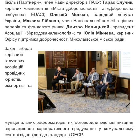
Кісіль і Партнери», член Ради директорів ПАКУ;
Тарас Случик
,
керівник компонентів «Міста доброчесності» та «Доброчесна
відбудова» EUACI;
Олексій Мовчан
, народний депутат
України;
Максим Лібанов,
член Національної комісії з цінних
паперів та фондового ринку;
Дмитро Новицький,
президент
Асоціації «Укрводоканалекологія»; та
Юлія Мінчева
, керівник
Офісу підтримки доброчесності Миколаївської міської ради.
Захід зібрав
керівників
галузевих
асоціацій,
провідних
юристів,
експертів та
муніципальних реформаторів, які обговорили ключові питання
впровадження корпоративного врядування у комунальному
секторі відповідно до стандартів ОЕСР.