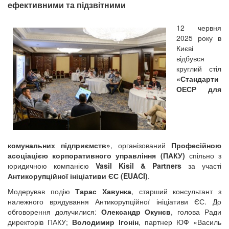
ефективними та підзвітними
12 червня
2025 року в
Києві
відбувся
круглий стіл
«Стандарти
ОЕСР для
комунальних підприємств»
, організований
Професійною
асоціацією корпоративного управління (ПАКУ)
спільно з
юридичною компанією
Vasil Kisil & Partners
за участі
Антикорупційної ініціативи ЄС (EUACI)
.
Модерував подію
Тарас Хавунка
, старший консультант з
належного врядування Антикорупційної ініціативи ЄС. До
обговорення долучилися:
Олександр Окунєв
, голова Ради
директорів ПАКУ;
Володимир Ігонін
, партнер ЮФ «Василь