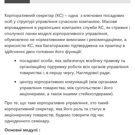
Корпоративний секретар (КС) – одна з ключових посадових
осіб у структурі управління сучасною компанією. Масове
впровадження в українських компаніях служби КС, як стрижня і
сполучної ланки моделі корпоративного управління,
обумовлено не нормативними вимогами і рекомендаціями, а
корисністю КС, яка багаторазово підтверджена на практиці в
здійсненні двох головних його функцій:
посадової особи, яка забезпечує всебічну правову та
організаційну підтримку роботи всіх органів управління
товариства і, в першу чергу, Наглядової ради;
центру корпоративних комунікацій (між органами
управління товариства; між суспільством і його
акціонерами, а також іншими стейкхолдерами).
Про те, що таке корпоративне управління, хто такий
корпоративний секретар, яка його роль та статус в
акціонерному товаристві, будемо говорити під час
одноденного семінару.
Основні модулі :