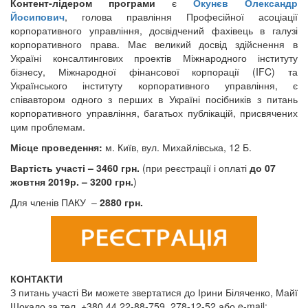
Контент-лідером програми
є
Окунєв Олександр
Йосипович
, голова правління Професійної асоціації
корпоративного управління, досвідчений фахівець в галузі
корпоративного права. Має великий досвід здійснення в
Україні консалтингових проектів Міжнародного інституту
бізнесу, Міжнародної фінансової корпорації (IFC) та
Українського інституту корпоративного управління, є
співавтором одного з перших в Україні посібників з питань
корпоративного управління, багатьох публікацій, присвячених
цим проблемам.
Місце проведення:
м. Київ, вул. Михайлівська, 12 Б.
Вартість участі – 3460 грн.
(при реєстрації і оплаті
до 07
жовтня 2019р. – 3200 грн.
)
Для членів ПАКУ –
2880 грн.
КОНТАКТИ
З питань участі Ви можете звертатися до Ірини Біляченко, Майї
Шокало за тел. +380 44 22-88-759, 278-12-52 або
e-mail: