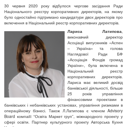
30 червня 2020 року відбулося чергове засідання Ради
Національного реєстру корпоративних директорів, на якому
було одностайно підтримано кандидатури двох директорів про
включення в Національний реєстр корпоративних директорів
.
Лариса Латипова
,
виконавчий директор
Асоціації випускників «Аспен
– Україна» та голова
Наглядової Ради БФ
«Асоціація Фондів громад
України», була включена в
Національний реєстр
корпоративних директорів.
Лариса має великий досвід
банківської діяльності, більше
25 років управління
фінансовими проектами в
банківських і небанківських установах, управління ризиками в
операційному бізнесі. Також Л.Латипова є членом Advisory
Board компаіІї “Освіта Маркет груп”, міжнародного проекту у
сфері освіти. Партнер культурного проекту Авторська Кухня