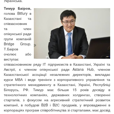
Українська.
Тимур Баіров,
голова
Bitfury
в
Казахстані та
співзасновник
та член
опікунської ради
групи компаній
Bridge Group
.
Т.Баіров
очолює або
виступає
співзасновником ряду ІТ підприємств в Казахстані, Україні та
Австрії, є членом опікунської ради Astana Hub, членом
Казахстанської асоціації незалежних директорів, викладає
курси МВА і веде тренінги з корпоративного управління та
стратегічного менеджменту в Казахстані, Україні, Республіці
Білорусь, РФ. Тимур має більше 15 років досвіду в
технологічних компаніях, державних холдингах, створенні
стартапів, з фокусом на агресивний стратегічний розвиток
компанії, в побудові B2B і B2С продажів, у впровадженні в
корпораціях програм співробітництва зі стартапами, має досвід