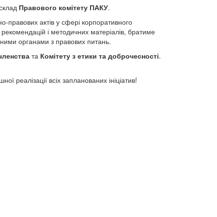
склад
Правового комітету ПАКУ
.
о-правових актів у сфері корпоративного
 рекомендацій і методичних матеріалів, братиме
вними органами з правових питань.
 членства
та
Комітету з етики та доброчесності
.
ної реалізації всіх запланованих ініціатив!