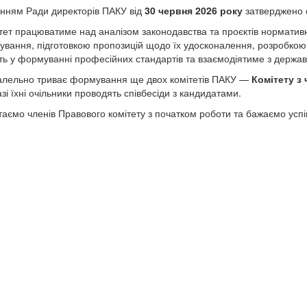
нням Ради директорів ПАКУ від
30 червня 2026 року
затверджено 
тет працюватиме над аналізом законодавства та проєктів нормативн
ування, підготовкою пропозицій щодо їх удосконалення, розробкою
ть у формуванні професійних стандартів та взаємодіятиме з держа
лельно триває формування ще двох комітетів ПАКУ —
Комітету з
зі їхні очільники проводять співбесіди з кандидатами.
таємо членів Правового комітету з початком роботи та бажаємо успіш