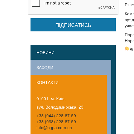
Ріше
Комі
вряд
учас
Пара
Нара
Ві
НОВИНИ
ЗАХОДИ
КОНТАКТИ
01001, м. Київ,
вул. Володимирська, 23
+38 (044) 228-87-59
+38 (068) 228-87-59
info@cgpa.com.ua