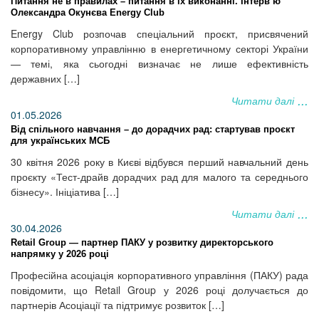
Питання не в правилах – питання в їх виконанні. Інтерв’ю
Олександра Окунєва Energy Club
Energy Club розпочав спеціальний проєкт, присвячений
корпоративному управлінню в енергетичному секторі України
— темі, яка сьогодні визначає не лише ефективність
державних […]
Читати далі
01.05.2026
Від спільного навчання – до дорадчих рад: стартував проєкт
для українських МСБ
30 квітня 2026 року в Києві відбувся перший навчальний день
проєкту «Тест-драйв дорадчих рад для малого та середнього
бізнесу». Ініціатива […]
Читати далі
30.04.2026
Retail Group — партнер ПАКУ у розвитку директорського
напрямку у 2026 році
Професійна асоціація корпоративного управління (ПАКУ) рада
повідомити, що Retail Group у 2026 році долучається до
партнерів Асоціації та підтримує розвиток […]