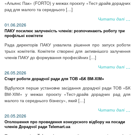
«Альянс Пак» (FORTO) у межах проєкту «Тест-драйв дорадчих
рад для малого та середнього […]
Читати далі
01.06.2026
ПАКУ посилює залученість членів: розпочинають роботу три
профільні комітети
Рада директорів ПАКУ ухвалила рішення про запуск роботи
трьох комітетів. Комітети створені для активнішого залучення
членів ПАКУ до формування професійних […]
Читати далі
26.05.2026
Старт роботи дорадчої ради для ТОВ «БК ВМ-ХІМ»
Відбулося перше установче засідання дорадчої ради ТОВ «БК
ВМ-ХІМ» у межах проєкту «Тест-драйв дорадчих рад для
малого та середнього бізнесу», який […]
Читати далі
20.05.2026
Оголошення про проведення конкурсного відбору на посади
членів Дорадчої ради Telemart.ua