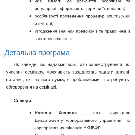
нові вимоги до розкриття особливої та
регулярної інформації та терміни їх подання;
особливості проведення процедур squeeze-out
и sell-out;
узгодження значних правочинів та правочинів із
заінтересованістю.
Детальна програма
Як завжди, ми надаємо всім, хто зареєструвався як
учасник семінару, можливість заздалегідь задати власні
питання, які, на його думку, є проблемними і потребують
обговорення на семінарі.
Спікери:
Наталія Хохлова
, т.в.о. директора
Департаменту корпоративного управління та
корпоративних фінансів НКЦБФР
Світлана Логінова,
юрисконсульт ПАТ