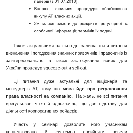
паперів (з 01.07.2018).
Вперше з’явилися процедури обов’язкового
викупу АТ власних акцій.
Змінилися вимоги до розкриття регулярної та
особливої інформації; термінів їх подачі.
Також актуальними на сьогодні залишаються питання
визначення і погодження значних правочинів і правочинів із
заінтересованістю, а також застосування нових для
України процедур squeeze-out и sell-out.
Ці питання дуже актуальні для акціонерів та
менеджерів АТ, тому що
мова йде про регулювання
права власності на компанію
. На жаль, не всі питання
врегульовані чітко й однозначно, що дає підставу для
діяльності корпоративних рейдерів.
Участь у семінарі дозволить його учасникам
концентровано й системно сприйняти новели