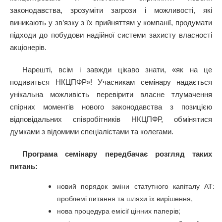
законодавства, зрозуміти загрози і можливості, які
виникають у зв’язку з їх прийняттям у компанії, продумати
підходи до побудови надійної системи захисту власності
акціонерів.
Нарешті, всім і завжди цікаво знати, «як на це
подивиться НКЦПФР»! Учасникам семінару надається
унікальна можливість перевірити власне тлумачення
спірних моментів нового законодавства з позицією
відповідальних співробітників НКЦПФР, обмінятися
думками з відомими спеціалістами та колегами.
Програма семінару передбачає розгляд таких
питань:
новий порядок зміни статутного капіталу АТ:
проблемі питання та шляхи їх вирішення,
нова процедура емісії цінних паперів;