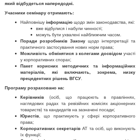
який відбудеться напередодні.
Учасники семінару отримають:
Найповнішу
інформацію
щодо змін законодавства, які:
вже відбулися і набули чинності;
можуть бути ухвалені найближчим часом.
Поради розробників Закону
щодо інтерпретації та
практичного застосування нових норм права;
Можливість обмінятися з колегами досвідом
участі
у корпоративних спорах;
Пакет корисних методичних та інформаційних
матеріалів, які включають, зокрема, низку
прецедентних рішень ВГСУ
.
Програму розраховано на:
Керівників
(осіб, що працюють в правліннях,
наглядових радах та ревізійних комісіях акціонерних
товариств) та кандидатів на зазначені посади;
Юристів
, що практикують у сфері корпоративного
права;
Корпоративних секретарів
АТ та осіб, що виконують
їх функції;