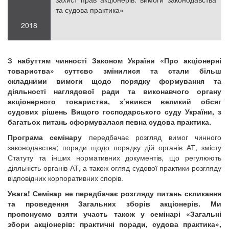
та судова практика»
2018
З набуттям чинності Законом України «Про акціонерні
товариства» суттєво змінилися та стали більш
складними вимоги щодо порядку формування та
діяльності наглядової ради та виконавчого органу
акціонерного товариства, з’явився великий обсяг
судових рішень Вищого господарського суду України, з
багатьох питань сформувалася певна судова практика.
Програма семінару
передбачає розгляд вимог чинного
законодавства; поради щодо порядку дій органів АТ, змісту
Статуту та інших нормативних документів, що регулюють
діяльність органів АТ, а також огляд судової практики розгляду
відповідних корпоративних спорів.
Увага! Семінар не передбачає розгляду питань скликання
та проведення Загальних зборів акціонерів. Ми
пропонуємо взяти участь також у семінарі «Загальні
збори акціонерів: практичні поради, судова практика»,