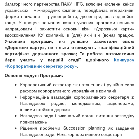
багаторічного партнерства ПАКУ і IFC, включає численні кейси
українських і міжнародних компаній, передбачає інтерактивні
форми навчання – групові роботи, ділові ігри, розгляд кейсів
тощо. У процесі навчання кожен учасник програми повинен
напрацювати і захистити основні віхи «Дорожньої карти»
вдосконалення КУ компанії, в (для) якій він (вона) працює.
Учасники програми, які успішно захистили свою
«Дорожню карту», ​​не тільки отримують кваліфікаційний
сертифікат державного зразка; їх робота автоматично
бере участь у першій стадії щорічного
Конкурсу
«Корпоративний секретар року»
.
Основні модулі Програми:
Корпоративний секретар як натхненник і рушійна сила
реформ корпоративного управління в компанії
Інформаційна взаємодія корпоративного секретаря з:
Наглядовою радою, менеджентом, акціонерами,
іншими стейкхолдерами
Наглядова рада і виконавчий орган: питання розподілу
повноважень
Рішення проблеми Succession planning як завдання
Наглядової ради. Роль корпоративного секретаря