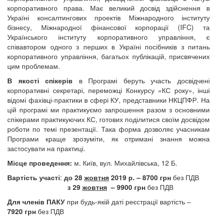
корпоративного права. Має великий досвід здійснення в
Україні консалтингових проектів Міжнародного інституту
бізнесу, Міжнародної фінансової корпорації (IFC) та
Українського інституту корпоративного управління, є
співавтором одного з перших в Україні посібників з питань
корпоративного управління, багатьох публікацій, присвячених
цим проблемам.
В якості спікерів
в Програмі беруть участь досвідчені
корпоративні секретарі, переможці Конкурсу «КС року», інші
відомі фахівці-практики в сфері КУ, представники НКЦПФР. На
цій програмі ми практикуємо запрошення разом з основними
спікерами практикуючих КС, готових поділитися своїм досвідом
роботи по темі презентації. Така форма дозволяє учасникам
Програми краще зрозуміти, як отримані знання можна
застосувати на практиці.
Місце проведення:
м. Київ, вул. Михайлівська, 12 Б.
Вартість участі
:
до 28
жовтня
2019 р. – 8700 грн
без ПДВ
з 29
жовтня
– 9900 грн
без ПДВ
Для членів ПАКУ
при будь-якій даті реєстрації вартість –
7920 грн
без ПДВ