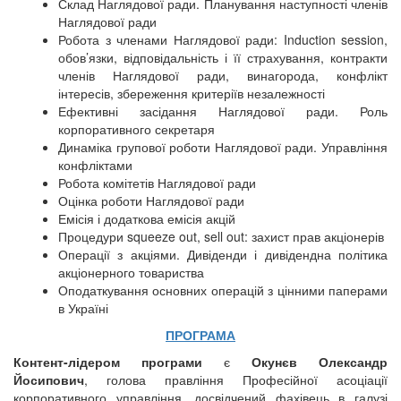
Склад Наглядової ради. Планування наступності членів
Наглядової ради
Робота з членами Наглядової ради: Induction session,
обов’язки, відповідальність і її страхування, контракти
членів Наглядової ради, винагорода, конфлікт
інтересів, збереження критеріїв незалежності
Ефективні засідання Наглядової ради. Роль
корпоративного секретаря
Динаміка групової роботи Наглядової ради. Управління
конфліктами
Робота комітетів Наглядової ради
Оцінка роботи Наглядової ради
Емісія і додаткова емісія акцій
Процедури squeeze out, sell out: захист прав акціонерів
Операції з акціями. Дивіденди і дивідендна політика
акціонерного товариства
Оподаткування основних операцій з цінними паперами
в Україні
ПРОГРАМА
Контент-лідером програми
є
Окунєв Олександр
Йосипович
, голова правління Професійної асоціації
корпоративного управління, досвідчений фахівець в галузі