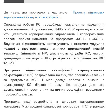
2019
Ця навчальна програма є частиною
Проекту підготовки
корпоративних секретарів в Україні.
Специфіка роботи КС передбачає перманентне навчання і
вдосконалення. Розуміючи це, ПАКУ і УІКУ пропонують всім,
хто цікавиться корпоративним управлінням і корпоративним
правом, пройти навчання на програмах «КС-1» і «КС-2».
Водночас є можливість взяти участь в окремих модулях
кожної з програм, кожен з яких присвячений певній
тематиці (діяльність НР; діяльність служби КС; емісія,
дивіденди, операції з ЦБ; розкриття інформації на ФР
тощо).
Програма підвищення кваліфікації корпоративних
секретарів (КС 2)
розрахована на тих, хто пройшов навчання
за програмою КС-1 і має досвід роботи з виконання
функціоналу КС більше 1 року. Це продукт для вже
досвідчених і «просунутих» на шляху оволодіння вершинами
професії фахівців.
Програма, яка розроблена ​​з широким використанням
матеріалів Міжнародної фінансової корпорації (IFC) в рамках