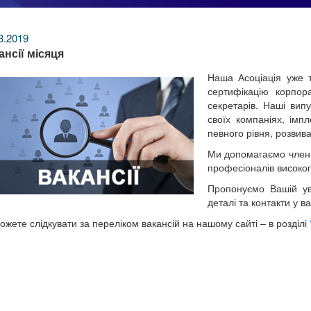
3.2019
ансії місяця
Наша Асоціація уже т
сертифікацію корпор
секретарів. Наші вип
своїх компаніях, імп
певного рівня, розвив
Ми допомагаємо членам
професіоналів високог
Пропонуємо Вашій уваз
деталі та контакти у в
ожете слідкувати за переліком вакансій на нашому сайті – в розділі