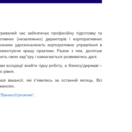
ривалий час забезпечує професійну підготовку та
ативних (незалежних) директорів і корпоративних
ускники удосконалюють корпоративне управління в
лементуючи кращі практики. Разом з тим, досягши
ають свою кар”єру і намагаються розвиватись далі.
 асоціації знайти гідну роботу, а бізнесу/державі –
о рівня.
і вакансії, які з”явились за останній місяць. Всі
акансіях.
“Вакансії/резюме”
.