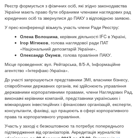
Реєстр формується з фізичних осіб, які згідно законодавства
України мають право бути обраними членами наглядових рад
юридичних осіб та звернулися до ПАКУ з відповідною заявою.
У прес-конференції візьмуть участь члени Ради Реєстру:
Олена Волошина
, керівник діяльності IFC в Україні,
Ігор Мітюков
, голова наглядової ради ПАТ
«Національний депозитарій України»,
Олександр Окунєв
, голова правління ПАКУ.
Місце проведення: вул. Рейтарська, 8/5-А, Інформаційне
агентство «Інтерфакс-Україна».
До участі запрошуються представники ЗМІ, власники бізнесу,
співробітники державних органів, які здійснюють управління
державними корпоративними правами, члени Наглядових Рад,
виконавчі керівники компаній, представники українських і
міжнародних інвестиційних і фінансових організацій, експерти,
консультанти, фахівці, що працюють в сфері корпоративного
права та корпоративного управління.
Участь у заході є безкоштовною та потребує попереднього
підтвердження від організаторів. Акредитація журналістів
обов’язкова
до 29 березня 2017
до 17:00
. Реєстрація
за