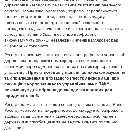
директорів в наглядових радах банків та компаній реального
сектору. Новим законодавством, зокрема, передбачається
створення комітетів наглядових рад з питань аудиту,
призначень та винагород, інші інновації в діяльності
наглядових рад. Зазначені новели законодавства закладають
основу для появи в Україні осіб, що професійно
виконуватимуть функції незалежних членів наглядових рад
акціонерних товариств.
Реєстр створюється з метою просування реформ в управлінні
державним та недержавним корпоративним секторами
економіки, впровадження найкращих практик корпоративного
управління.
Проект полягає у наданні шляхом формування
та оприлюднення відповідного Реєстру інформації про
фахівців з корпоративного управління, яких ПАКУ
рекомендує для обрання до складу наглядових рад
юридичних осіб.
Реєстр формується та ведеться спеціальним органом – Радою
Реєстру корпоративних директорів, до складу якої запрошено
відомих та авторитетних у бізнес-середовищі осіб, які не є
державними службовцями та не ведуть активної політичної
діяльності.