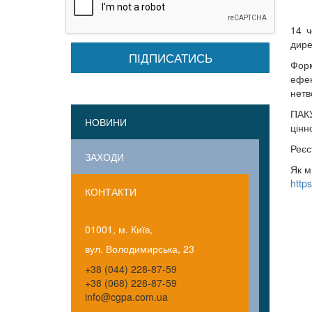
14 ч
дире
Форм
ефек
нетв
ПАКУ
НОВИНИ
цінн
Реєс
ЗАХОДИ
Як м
http
КОНТАКТИ
01001, м. Київ,
вул. Володимирська, 23
+38 (044) 228-87-59
+38 (068) 228-87-59
info@cgpa.com.ua