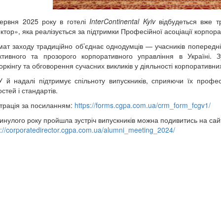
ервня 2025 року в готелі
InterContinental Kyiv
відбудеться вже тр
ктор», яка реалізується за підтримки Професійної асоціації корпор
ат заходу традиційно об’єднає однодумців — учасників попередніх
тивного та прозорого корпоративного управління в Україні. 
оркінгу та обговорення сучасних викликів у діяльності корпоративни
 й надалі підтримує спільноту випускників, сприяючи їх профес
остей і стандартів.
трація за посиланням:
https://forms.cgpa.com.ua/crm_form_fcgv1/
инулого року пройшла зустріч випускників можна подивитись на сайт
s://corporatedirector.cgpa.com.ua/alumni_meeting_2024/