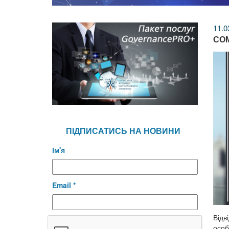
11.0
COM
ПІДПИСАТИСЬ НА НОВИНИ
Ім'я
Email *
Відв
особ