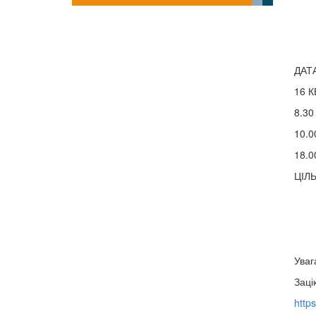
ДАТ
16 К
8.30
10.
18.0
ЦІЛ
Уваг
Заці
http