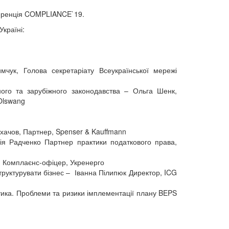
ференція COMPLIANCE`19.
країні:
чук, Голова секретаріату Всеукраїнської мережі
ного та зарубіжного законодавства – Ольга Шенк,
Olswang
ихачов, Партнер, Spenser & Kauffmann
ія Радченко Партнер практики податкового права,
, Комплаєнс-офіцер, Укренерго
труктурувати бізнес – Іванна Пілипюк Директор, ICG
ика. Проблеми та ризики імплементації плану BEPS