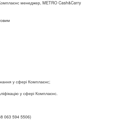
к, Комплаєнс менеджер, METRO Cash&Carry
товим
знання у сфері Комплаєнс;
аліфікацію у сфері Комплаєнс.
8 063 594 5506)