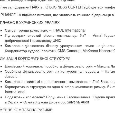
вітня за підтримки ПАКУ в IQ BUSINESS CENTER відбудеться кон
LIANCE`19 підіймає питання, що хвилюють кожного підприємця в У
ПЛАЄНС В УКРАЇНСЬКИХ РЕАЛІЯХ
Світові тренди комплаєнс – TRACE International
Підтвердити високий рівень комплаєнсу. Як? – Аннa Герасим
доброчесності і комплаєнсу UNIC
Комплаєнс-діагностика бізнесу урахуванням вимог національ
Координатор судової практики,CMS Cameron McKenna Nabarro 
ИМІЗАЦІЯ КОРПОРАТИВНОЇ СТРУКТУРИ
Банківський комплаєнс і особиста фінансова історія – Микола Л
Особиста фінансова історія як конкурентна перевага – Натал
Juscutum
Комплаєнс в системі корпоративного комплаєнса – Гліб Бакалов
Корпоративна структура як одна зі сфер комплаєнс-ризику. Як с
International
Податковий копмлаєнс: Порушення і зловживання. Судова практ
в Україні – Олена Жукова Директор, Saivena Audit
ЖЕННЯ КОМПЛАЄНС РИЗИКІВ