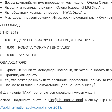
Досвід компаній, які вже впровадили комплаєнс – Олена Сучи
Як оцінити комплаєнс ризики – Олена Ісаева, KPMG Україна
Як побудувати Компаєнс процес – PWC, Україна
Міжнародні правові режими. Які загрози приховані так як бути го
А І РОЗКЛАД
ВІТНЯ 2019
 – 10.0 – ВІДКРИТТЯ ЗАХОДУ І РЕЄСТРАЦІЯ УЧАСНИКІВ
00 – 18.00 – РОБОТА ФОРУМУ І ВИСТАВКИ
0 – 19.00 – ЗАКРИТТЯ
ЬОВА АУДИТОРІЯ
Юристи in-house та менеджери компаній, які хотіли б збагатити 
Практикуючі юристи;
Усі, хто бажає розширити та поглибити професійні навички та кв
Вважаєте ці питання актуальними для Вашого бізнесу?
а! Для членів ПАКУ пропонуються спеціальні умови участі.
кавило – надішлість листа на
julia@ubf.international
Юлія Кушнір ( +3
s://ubf.international/uk/compliance-2019/