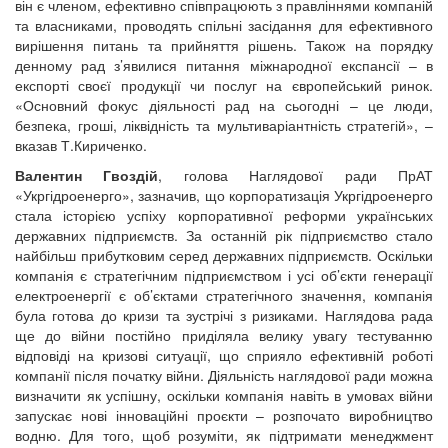
він є членом, ефективно співпрацюють з правліннями компаній
та власниками, проводять спільні засідання для ефективного
вирішення питань та прийняття рішень. Також на порядку
денному рад з’явилися питання міжнародної експансії – в
експорті своєї продукції чи послуг на європейський ринок.
«Основний фокус діяльності рад на сьогодні – це люди,
безпека, гроші, ліквідність та мультиваріантність стратегій», –
вказав Т.Кириченко.
Валентин Гвоздій
, голова Наглядової ради ПрАТ
«Укргідроенерго», зазначив, що корпоратизація Укргідроенерго
стала історією успіху корпоративної реформи українських
державних підприємств. За останній рік підприємство стало
найбільш прибутковим серед державних підприємств. Оскільки
компанія є стратегічним підприємством і усі об’єкти генерації
електроенергії є об’єктами стратегічного значення, компанія
була готова до кризи та зустрічі з ризиками. Наглядова рада
ще до війни постійно приділяла велику увагу тестуванню
відповіді на кризові ситуації, що сприяло ефективній роботі
компанії після початку війни. Діяльність наглядової ради можна
визначити як успішну, оскільки компанія навіть в умовах війни
запускає нові інноваційні проєкти – розпочато виробництво
водню. Для того, щоб розуміти, як підтримати менеджмент