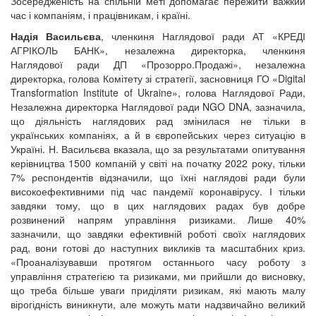
Зосередженість на спільній меті допомагає пережити важкий
час і компаніям, і працівникам, і країні.
Надія Васильєва
, членкиня Наглядової ради АТ «КРЕДІ
АГРІКОЛЬ БАНК», незалежна директорка, членкиня
Наглядової ради ДП «Прозорро.Продажі», незалежна
директорка, голова Комітету зі стратегії, засновниця ГО «Digital
Transformation Institute of Ukraine», голова Наглядової Ради,
Незалежна директорка Наглядової ради NGO DNA, зазначила,
що діяльність наглядових рад змінилася не тільки в
українських компаніях, а й в європейських через ситуацію в
Україні. Н. Васильєва вказала, що за результатами опитування
керівництва 1500 компаній у світі на початку 2022 року, тільки
7% респондентів відзначили, що їхні наглядові ради були
високоефективними під час пандемії коронавірусу. І тільки
завдяки тому, що в цих наглядових радах був добре
розвинений напрям управління ризиками. Лише 40%
зазначили, що завдяки ефективній роботі своїх наглядових
рад, вони готові до наступних викликів та масштабних криз.
«Проаналізувавши протягом останнього часу роботу з
управління стратегією та ризиками, ми прийшли до висновку,
що треба більше уваги приділяти ризикам, які мають малу
вірогідність виникнути, але можуть мати надзвичайно великий