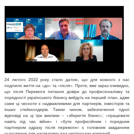
24 лютого 2022 року стало датою, що для кожного з нас
поділило життя на «до» та «після». Проте, вже зараз очевидно,
що після Перемоги питання довіри до професіоналізму та
порядності українського бізнесу вийдуть на перший план, адже
саме ці чесноти є надважливими для партнерів, інвесторів та
інших стейкхолдерів. Таким чином, забезпечення гідної
відповіді на ці три виклики – «зберегти бізнес»; «працювати
навіть під час війни» і «бути професійним і порядним
партнером одразу після перемоги» є головним завданням
сьогодення для наглядових рад українських компаній.