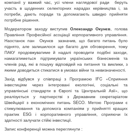
компанії у важкий час, усі члени наглядової ради беруть
участь в щоденних селекторних нарадах керівництва і, за
потреби, дають поради та допомагають швидко прийняти
потрібне рішення.
Модератором заходу виступив
Олександр Окунєв
, голова
Правління Професійної асоціації корпоративного управління.
Наостанок пан Окунєв зазначив, що багато питань було
піднято, але залишилося ще багато для обговорення, тому
ПАКУ продовжуватиме й надалі проводити подібні заходи,
намагатиметься підтримувати українських бізнесменів та
членів рад, які в пошуку відповідей на питання та виклики, з
якими доводиться стикатися в умовах війни та невизначеності.
Захід відбувся у співпраці з Програмою IFC «Сприяння
інвестиціям через інтегровані екологічні, соціальні та
управлінські стандарти в Європі та Центральній Азії», що
реалізується у партнерстві з Державним секретаріатом
Швейцарії з економічних питань SECO. Метою Програми є
стимулювання та допомога компаніям у прийнятті кращих
практик ESG і корпоративного управління, сприяючи їх
здатності залучати стійкі інвестиції.
Запис конференції можна переглянути :