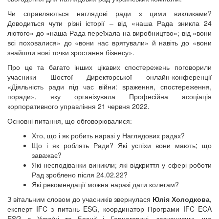
Чи справляються наглядові ради з цими викликами?
Доводиться чути різні історії – від «наша Рада зникла 24
лютого» до «наша Рада переїхала на виробництво»; від «вони
всі поховалися» до «вони нас врятували» й навіть до «вони
знайшли нові точки зростання бізнесу».
Про це та багато інших цікавих спостережень поговорили
учасники Шостої Директорської онлайн-конференції
«Діяльність ради під час війни: враження, спостереження,
поради», яку організувала Професійна асоціація
корпоративного управління 21 червня 2022.
Основні питання, що обговорювалися:
Хто, що і як робить наразі у Наглядових радах?
Що і як роблять Ради? Які успіхи вони мають; що
заважає?
Які несподіванки виникли; які відкриття у сфері роботи
Рад зроблено після 24.02.22?
Які рекомендації можна наразі дати колегам?
З вітальним словом до учасників звернулася
Юлія Холодкова
,
експерт IFC з питань ESG, координатор Програми IFC ECA
ESG в Україні та Боснії і Герцеговині, зазначивши, що