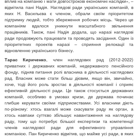
вплив на компанію і мати довгострокові економічні наслідки», –
відмітила пані Надія. Наглядові ради українських компаній, в
яких Н. Васильєва є членом, обрали своїм пріоритетом
підтримку людей, тобто збереження робочих місць. Через це
компаніям вдалося уникнути масштабного звільнення
працівників. Також, пані Надія додала, що наразі наглядові
ради продовжують працювати та проводять засідання. Один із
пріоритетних проектів наразі – сприяння релокації та
відновленню українського бізнесу.
Тарас Кириченко
, член наглядових рад (2012-2022)
приватних і державних компаній, недержавного пенсійного
фонду, підняв питання ролі власника в діяльності наглядових
рад. Власник може стати більш дієвим, якщо він, звичайно,
хоче, тоді його роль зростає в діяльності компанії і сприяє
ефективній діяльності ради. Це також стосується державних
компаній, особливо в умовах кризи, де держава починає
глибше керувати своїми підприємствами. Усі власники діють
по-різному: хтось взагалі може скасувати раду як орган, а
хтось навпаки суттєво збільшує навантаження на наглядову
раду, тому що потребує більшої експертизи та компетенції
членів наглядової ради для ефективного управління
компанією. Пан Кириченко відмітив, що майже усі ради, в яких