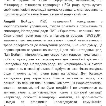
Міжнародна фінансова корпорація (IFC) рада підтримувати
своїх партнерів у реалізації важливих завдань, спрямованих на
підтримку українського бізнесу в такий надважкий час.
Андрій Бойцун
, PhD, незалежний консультант з
корпоративного управління, голова Комітету з призначень та
винагород Наглядової ради ПАТ «Укрнафта», колишній член
Стратегічної групи радників з підтримки реформ (SAGSUR),
зазначив, що незважаючи на умови повної невизначеності,
треба повертатися до планування роботи, і, на його думку, це
першочергове завдання на сьогодні для всіх наглядових рад.
Пан Бойцун підкреслив, що скоротився горизонт планування
роботи, що є дуже не характерним для звичайної діяльності
наглядових рад. Наглядова рада ПАТ «Укрнафта» з 24 лютого
не припиняла своєї діяльності: відбулося вже кілька засідань
ради і комітетів, усі члени ради на зв’язку. Для багатьох
наглядових рад характерна більша активність зараз, ніж
раніше. На перший план вийшли компетенції (характеристики,
знання, контакти), які не були потрібні і не виявлялися за
звичних умов, а активізувалися саме в кризовій ситуації,
наприклад, особисті міжнародні контакти, які допомагають
швидко та ефективно налагоджувати комунікацію.