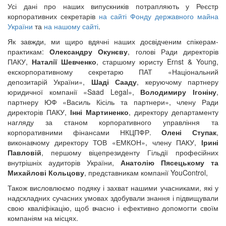
Усі дані про наших випускників потрапляють у Реєстр
корпоративних секретарів
на сайті Фонду державного майна
України
та
на нашому сайті
.
Як завжди, ми щиро вдячні наших досвідченим спікерам-
практикам:
Олександру Окунєву
, голові Ради директорів
ПАКУ,
Наталії Шевченко
, старшому юристу Ernst & Young,
екскорпоративному секретарю ПАТ «Національний
депозитарій України»,
Шаді Сааду
, керуючому партнеру
юридичної компанії «Saad Legal»,
Володимиру Ігоніну
,
партнеру ЮФ «Василь Кісіль та партнери», члену Ради
директорів ПАКУ,
Інні Мартиненко
, директору департаменту
нагляду за станом корпоративного управління та
корпоративними фінансами НКЦПФР.
Олені Ступак
,
виконавчому директору ТОВ «ЕМКОН», члену ПАКУ,
Ірині
Павловій
, першому віцепрезиденту Гільдії професійних
внутрішніх аудиторів України,
Анатолію Пясецькому та
Михайлові Кольцову
, представникам компанії YouControl,
Також висловлюємо подяку і захват нашими учасниками, які у
надскладних сучасних умовах здобували знання і підвищували
свою кваліфікацію, щоб вчасно і ефективно допомогти своїм
компаніям на місцях.